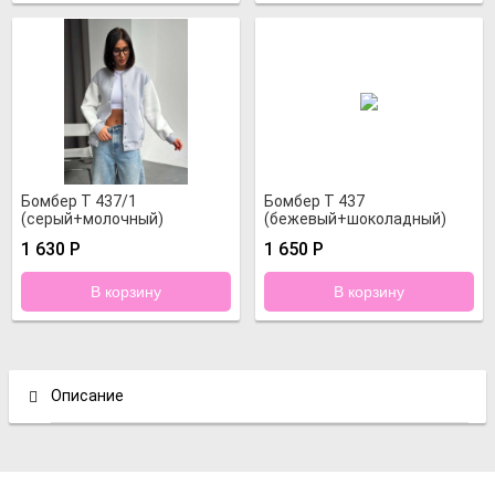
Бомбер Т 437/1
Бомбер Т 437
(серый+молочный)
(бежевый+шоколадный)
1 630
Р
1 650
Р
Описание