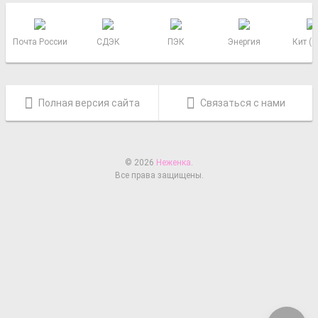
Почта России
СДЭК
ПЭК
Энергия
Кит (
Полная версия сайта
Связаться с нами
© 2026
Неженка
.
Все права защищены.