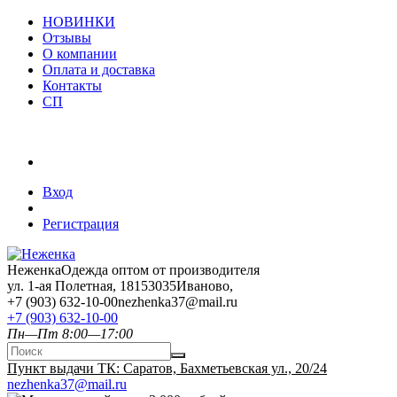
НОВИНКИ
Отзывы
О компании
Оплата и доставка
Контакты
СП
Вход
Регистрация
Неженка
Одежда оптом от производителя
ул. 1-ая Полетная, 18
153035
Иваново
,
+7 (903) 632-10-00
nezhenka37@mail.ru
+7 (903) 632-10-00
Пн—Пт 8:00—17:00
Пункт выдачи ТК: Саратов, Бахметьевская ул., 20/24
nezhenka37@mail.ru