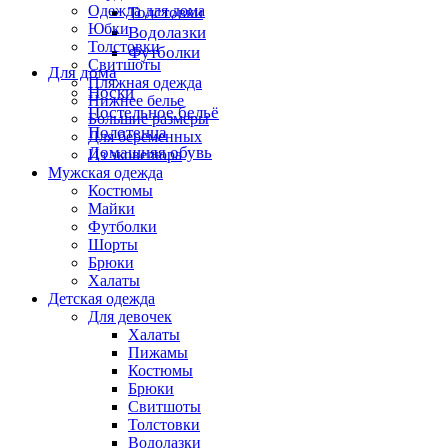
Одежда для дома
Толстовки
Юбки
Водолазки
Толстовки
Футболки
Свитшоты
Для дома
Пляжная одежда
Носки
Нижнее белье
Постельное бельё
Большие размеры
Полотенца
Для беременных
Домашняя обувь
Из эковелюра
Мужская одежда
Костюмы
Майки
Футболки
Шорты
Брюки
Халаты
Детская одежда
Для девочек
Халаты
Пижамы
Костюмы
Брюки
Свитшоты
Толстовки
Водолазки