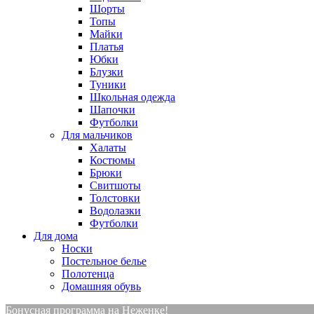
Шорты
Топы
Майки
Платья
Юбки
Блузки
Туники
Школьная одежда
Шапочки
Футболки
Для мальчиков
Халаты
Костюмы
Брюки
Свитшоты
Толстовки
Водолазки
Футболки
Для дома
Носки
Постельное белье
Полотенца
Домашняя обувь
Бонусная программа на Неженке!