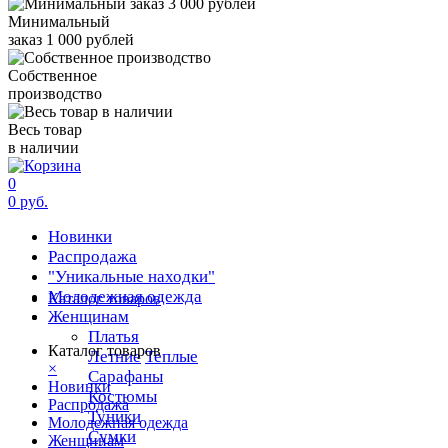
Минимальный
заказ 1 000 рублей
Собственное
производство
Весь товар
в наличии
0
0 руб.
Новинки
Распродажа
"Уникальные находки"
Молодежная одежда
Каталог товаров
Женщинам
Платья
Каталог товаров
Летние
Теплые
×
Сарафаны
Новинки
Костюмы
Распродажа
Туники
Молодежная одежда
Сумки
Женщинам