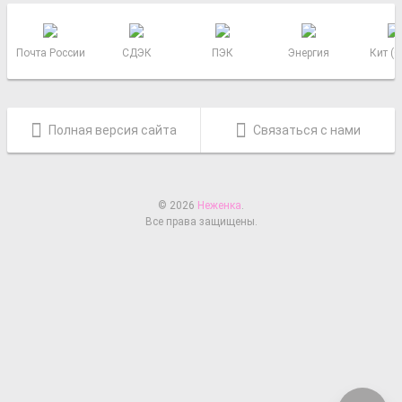
Почта России
СДЭК
ПЭК
Энергия
Кит (
Полная версия сайта
Связаться с нами
© 2026
Неженка
.
Все права защищены.