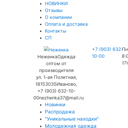
НОВИНКИ
Отзывы
О компании
Оплата и доставка
Контакты
СП
+7 (903) 632-
П
10-00
8:
Неженка
Одежда
17
оптом от
производителя
ул. 1-ая Полетная,
18
153035
Иваново
,
+7 (903) 632-10-
00
nezhenka37@mail.ru
Новинки
Распродажа
"Уникальные находки"
Молодежная одежда