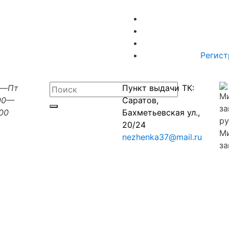
Регист
н—Пт
Пункт выдачи ТК:
00—
Саратов,
:00
Бахметьевская ул.,
20/24
М
nezhenka37@mail.ru
за