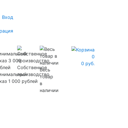
Вход
рация
0
0 руб.
Собственное
Весь
инимальный
производство
товар
каз 1 000 рублей
в
наличии