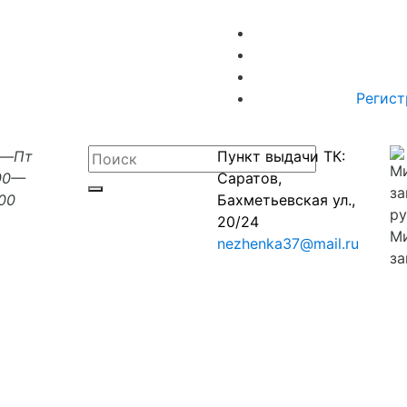
Регист
н—Пт
Пункт выдачи ТК:
00—
Саратов,
:00
Бахметьевская ул.,
20/24
М
nezhenka37@mail.ru
за