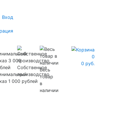
Вход
рация
0
0 руб.
Собственное
Весь
инимальный
производство
товар
каз 1 000 рублей
в
наличии